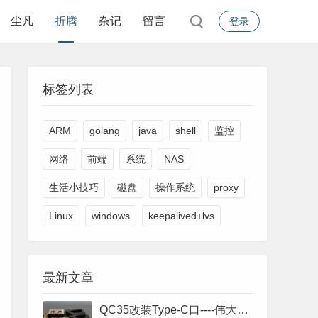
尘凡
折腾
杂记
留言
登录
标签列表
ARM
golang
java
shell
监控
网络
前端
系统
NAS
生活小技巧
磁盘
操作系统
proxy
Linux
windows
keepalived+lvs
最新文章
QC35改装Type-C口----伟大的人类们