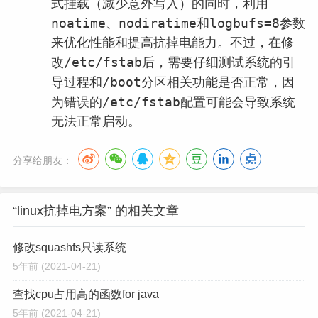
式挂载（减少意外写入）的同时，利用
noatime
nodiratime
logbufs=8
、
和
参数
来优化性能和提高抗掉电能力。不过，在修
/etc/fstab
改
后，需要仔细测试系统的引
/boot
导过程和
分区相关功能是否正常，因
/etc/fstab
为错误的
配置可能会导致系统
无法正常启动。
分享给朋友：
“linux抗掉电方案” 的相关文章
修改squashfs只读系统
5年前
(2021-04-21)
查找cpu占用高的函数for java
5年前
(2021-04-21)