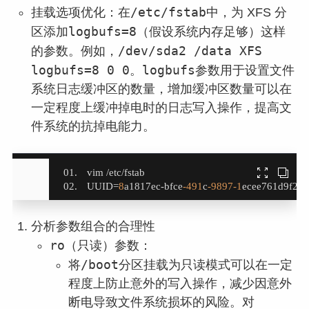
/etc/fstab
挂载选项优化：在
中，为 XFS 分
logbufs=8
区添加
（假设系统内存足够）这样
/dev/sda2 /data XFS
的参数。例如，
logbufs=8 0 0
logbufs
。
参数用于设置文件
系统日志缓冲区的数量，增加缓冲区数量可以在
一定程度上缓冲掉电时的日志写入操作，提高文
件系统的抗掉电能力。


UUID=
8
a1817ec-bfce
-491
c
-9897
-1
ecee761d9f2  /
分析参数组合的合理性
ro
（只读）参数：
/boot
将
分区挂载为只读模式可以在一定
程度上防止意外的写入操作，减少因意外
断电导致文件系统损坏的风险。对