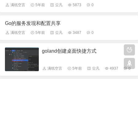
满纸空言
5年前
尘凡
5873
0
Go的服务发现和配置共享
满纸空言
5年前
尘凡
3487
0
goland创建桌面快捷方式
满纸空言
5年前
尘凡
4937
0
linux下查找大文件
满纸空言
5年前
尘凡
4288
0
curl wget 跳过关闭https证书验证
满纸空言
5年前
尘凡
5113
0