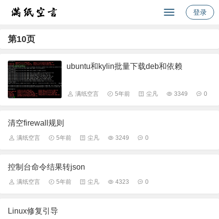
登录
第10页
ubuntu和kylin批量下载deb和依赖
满纸空言
5年前
尘凡
3349
0
清空firewall规则
满纸空言
5年前
尘凡
3249
0
控制台命令结果转json
满纸空言
5年前
尘凡
4323
0
Linux修复引导